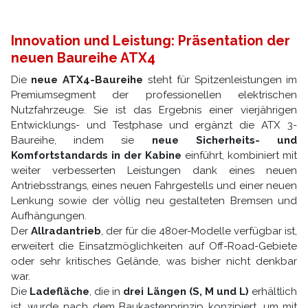
Innovation und Leistung: Präsentation der
neuen Baureihe ATX4
Die
neue ATX4-Baureihe
steht für Spitzenleistungen im
Premiumsegment der professionellen elektrischen
Nutzfahrzeuge. Sie ist das Ergebnis einer vierjährigen
Entwicklungs- und Testphase und ergänzt die ATX 3-
Baureihe, indem sie
neue Sicherheits- und
Komfortstandards in der Kabine
einführt, kombiniert mit
weiter verbesserten Leistungen dank eines neuen
Antriebsstrangs, eines neuen Fahrgestells und einer neuen
Lenkung sowie der völlig neu gestalteten Bremsen und
Aufhängungen.
Der
Allradantrieb
, der für die 480er-Modelle verfügbar ist,
erweitert die Einsatzmöglichkeiten auf Off-Road-Gebiete
oder sehr kritisches Gelände, was bisher nicht denkbar
war.
Die
Ladefläche
, die in
drei Längen (S, M und L)
erhältlich
ist, wurde nach dem Baukastenprinzip konzipiert, um mit