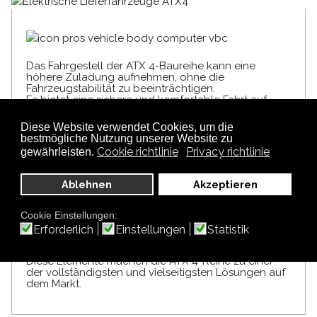
Das Fahrgestell der ATX 4-Baureihe kann eine
höhere Zuladung aufnehmen, ohne die
Fahrzeugstabilität zu beeinträchtigen.
Es bietet eine sichere und komfortable Fahrt auf
allen Arten von Terrain.
Diese Website verwendet Cookies, um die
bestmögliche Nutzung unserer Website zu
Cookie richtlinie
Privacy richtlinie
gewährleisten.
Ablehnen
Akzeptieren
Drei verschiedene Längen verfügbar (S, M und L).
Cookie Einstellungen:
Möglichkeit der individuellen Anpassung der
Erforderlich
Einstellungen
Statistik
Ladefläche an die spezifischen
Kundenanforderungen.
Diese Elemente machen die ATX 4-Reihe zu einer
der vollständigsten und vielseitigsten Lösungen auf
dem Markt.