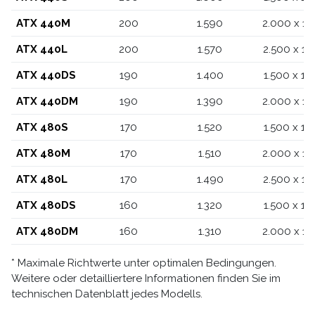
ATX 440M
200
1.590
2.000 x 1.
ATX 440L
200
1.570
2.500 x 1.
ATX 440DS
190
1.400
1.500 x 1.
ATX 440DM
190
1.390
2.000 x 1.
ATX 480S
170
1.520
1.500 x 1.
ATX 480M
170
1.510
2.000 x 1.
ATX 480L
170
1.490
2.500 x 1.
ATX 480DS
160
1.320
1.500 x 1.
ATX 480DM
160
1.310
2.000 x 1.
* Maximale Richtwerte unter optimalen Bedingungen.
Weitere oder detailliertere Informationen finden Sie im
technischen Datenblatt jedes Modells.