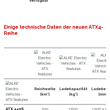
verfügbar
Einige technische Daten der neuen ATX4-
Reihe
Reichweite
Ladekapazität
Ladebere
[km*]
[kg*]
[mm]
ATX 440S
200
1.600
1.500 x 1.