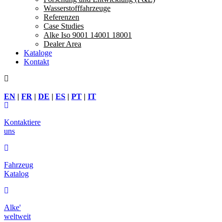
Wasserstofffahrzeuge
Referenzen
Case Studies
Alke Iso 9001 14001 18001
Dealer Area
Kataloge
Kontakt
EN
|
FR
|
DE
|
ES
|
PT
|
IT
Kontaktiere
uns
Fahrzeug
Katalog
Alke'
weltweit